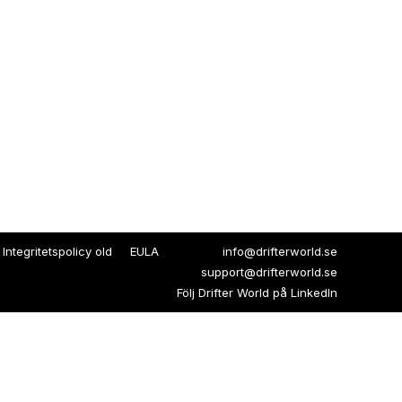
Integritetspolicy old
EULA
info@drifterworld.se
support@drifterworld.se
Följ Drifter World på
LinkedIn