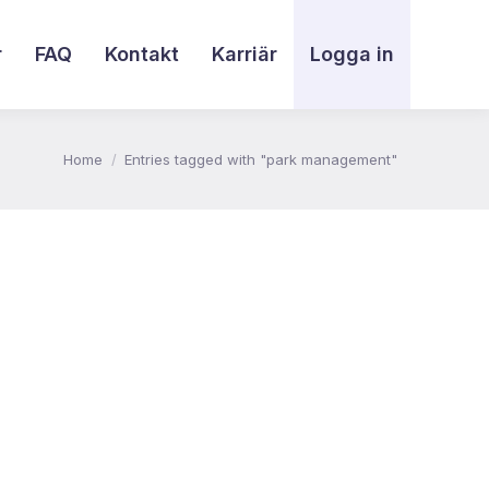
r
FAQ
Kontakt
Karriär
Logga in
You are here:
Home
Entries tagged with "park management"