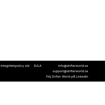
Integritetspolicy old
EULA
info@drifterworld.se
support@drifterworld.se
Följ Drifter World på
LinkedIn