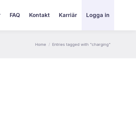
r
FAQ
Kontakt
Karriär
Logga in
You are here:
Home
Entries tagged with "charging"